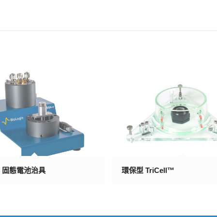
-e 固態電池治具
環保型 TriCell™