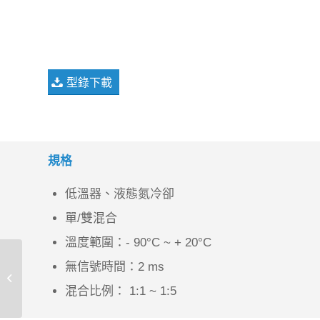
型錄下載
規格
低溫器、液態氮冷卻
單/雙混合
溫度範圍：- 90°C ~ + 20°C
無信號時間：2 ms
SVET/Vibrating Probe –
M470
混合比例： 1:1 ~ 1:5