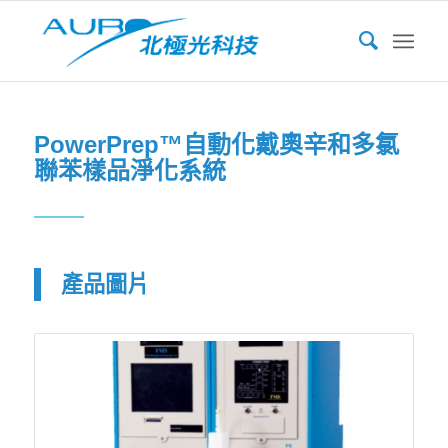
PowerPrep™自動化戴奧辛和多氯
聯苯樣品淨化系統
產品圖片