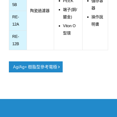
PEEK
儲存容
5B
器
端子(銅/
陶瓷過濾器
RE-
鍍金)
操作說
12A
明書
Viton O
型環
RE-
12B
Ag/Ag+ 樹脂型參考電極