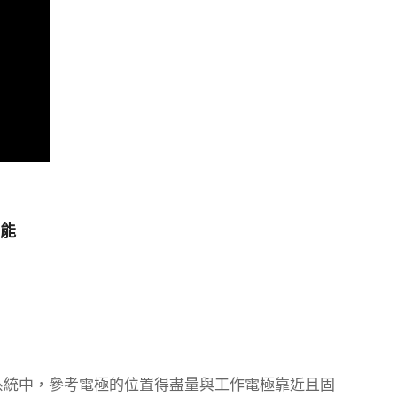
功能
中提到：在電分析化學系統中，參考電極的位置得盡量與工作電極靠近且固