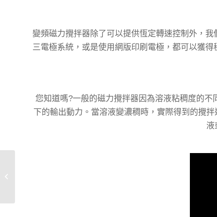
變頻磁力攪拌器除了可以提供恆定轉速控制外，我
三電極系統，或是使用網版印刷電極，都可以獲得
您知道嗎?一般的磁力攪拌器因為溶液粘稠度的不
下的輸出動力。當溶液變濃稠時，實際得到的攪拌
液
EIS和電池篩選