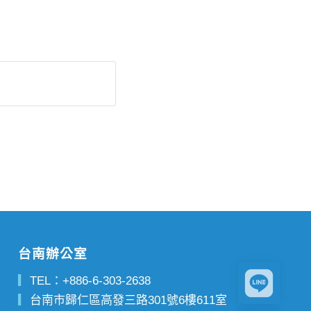
台南辦公室
▎
TEL：
+886-6-303-2638
▎
台南市歸仁區高發三路301號6樓611室