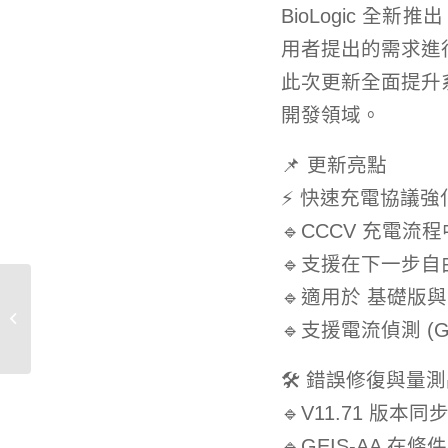
BioLogic 全
用者提出的需求進
此次更新全面提升
開發領域。
📌 更新亮點
⚡ 快速充電協議強化
🔹CCCV 充電流
🔹支援在下一步自由
🔹適用於 基礎版
發表新產品:Wellington
🔹支援電流偵測 (Ga
標準品
🛠 錯誤修復與量
🔹V11.71 
🔹GEIS-AA 在