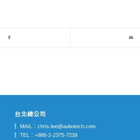
台北總公司
▎
MAIL：
chris.lee@aubotech.com
▎
TEL：
+886-2-2375-7239