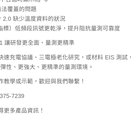
檔案無法覆蓋的問題
ver 2.0 缺少溫度資料的狀況
 品質指標）低頻段訊號更乾淨，提升阻抗量測可靠度
V11.71 讓研發更全面、量測更精準
速充電協議、三電極老化研究，或材料 EIS 測試
提供更彈性、更強大、更精準的量測環境。
作教學或示範，歡迎與我們聯繫！
75-7239
取得更多產品資訊！