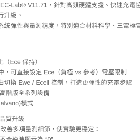
新推出 EC-Lab® V11.71，針對高頻硬體支援、快速
行升級。
系統彈性與量測精度，特別適合材料科學、三電極
（Ece 保持）
程中，可直接設定 Ece（負極 vs 參考）電壓限制
切換 Ewe / Ecell 控制，打造更彈性的充電步驟
與高階版全系列設備
lvano)模式
測品質升級
版本同步改善多項量測細節，使實驗更穩定：
條件不合適時顯示為 “0”