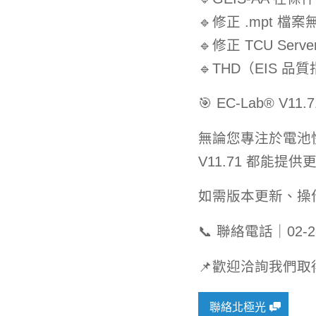
🔹修正 .mpt 
🔹修正 TCU Ser
🔹THD（EIS
🎯 EC-Lab® 
無論您專注於電池快
V11.71 都能
如需版本更新、操
📞 聯絡電話｜02-23
📌歡迎洽詢我們
聯絡北極光