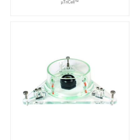
µTriCell™