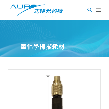
電化學掃描耗材